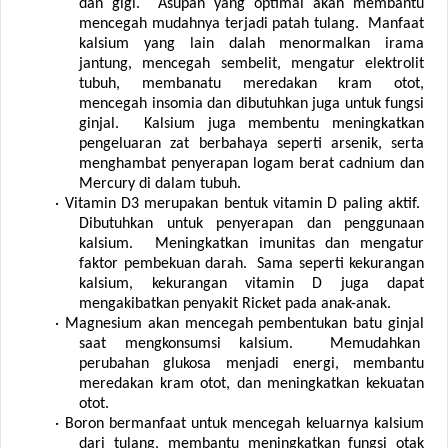
dan gigi. Asupan yang optimal akan membantu
mencegah mudahnya terjadi patah tulang. Manfaat
kalsium yang lain dalah menormalkan irama
jantung, mencegah sembelit, mengatur elektrolit
tubuh, membanatu meredakan kram otot,
mencegah insomia dan dibutuhkan juga untuk fungsi
ginjal. Kalsium juga membentu meningkatkan
pengeluaran zat berbahaya seperti arsenik, serta
menghambat penyerapan logam berat cadnium dan
Mercury di dalam tubuh.
·
Vitamin D3 merupakan bentuk vitamin D paling aktif.
Dibutuhkan untuk penyerapan dan penggunaan
kalsium. Meningkatkan imunitas dan mengatur
faktor pembekuan darah. Sama seperti kekurangan
kalsium, kekurangan vitamin D juga dapat
mengakibatkan penyakit Ricket pada anak-anak.
·
Magnesium akan mencegah pembentukan batu ginjal
saat mengkonsumsi kalsium. Memudahkan
perubahan glukosa menjadi energi, membantu
meredakan kram otot, dan meningkatkan kekuatan
otot.
·
Boron bermanfaat untuk mencegah keluarnya kalsium
dari tulang, membantu meningkatkan fungsi otak