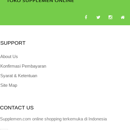
SUPPORT
About Us
Konfirmasi Pembayaran
Syarat & Ketentuan
Site Map
CONTACT US
Supplemen.com online shopping terkemuka di Indonesia