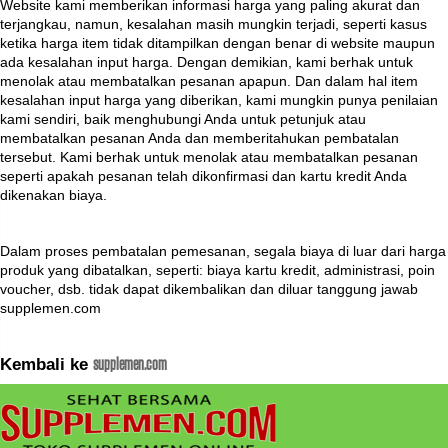
Website kami memberikan informasi harga yang paling akurat dan
terjangkau, namun, kesalahan masih mungkin terjadi, seperti kasus
ketika harga item tidak ditampilkan dengan benar di website maupun
ada kesalahan input harga. Dengan demikian, kami berhak untuk
menolak atau membatalkan pesanan apapun. Dan dalam hal item
kesalahan input harga yang diberikan, kami mungkin punya penilaian
kami sendiri, baik menghubungi Anda untuk petunjuk atau
membatalkan pesanan Anda dan memberitahukan pembatalan
tersebut. Kami berhak untuk menolak atau membatalkan pesanan
seperti apakah pesanan telah dikonfirmasi dan kartu kredit Anda
dikenakan biaya.
Dalam proses pembatalan pemesanan, segala biaya di luar dari harga
produk yang dibatalkan, seperti: biaya kartu kredit, administrasi, poin
voucher, dsb. tidak dapat dikembalikan dan diluar tanggung jawab
supplemen.com
Kembali ke
supplemen.com