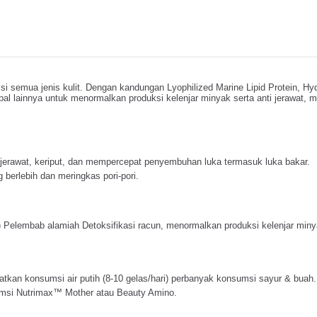
 semua jenis kulit. Dengan kandungan Lyophilized Marine Lipid Protein, Hyd
bal lainnya untuk menormalkan produksi kelenjar minyak serta anti jerawat, m
 jerawat, keriput, dan mempercepat penyembuhan luka termasuk luka bakar.
erlebih dan meringkas pori-pori.
t) Pelembab alamiah Detoksifikasi racun, menormalkan produksi kelenjar minyak 
atkan konsumsi air putih (8-10 gelas/hari) perbanyak konsumsi sayur & buah
umsi Nutrimax™ Mother atau Beauty Amino.