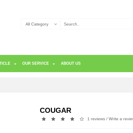
TICLE
OUR SERVICE
ABOUT US
COUGAR
1 reviews
/
Write a revi