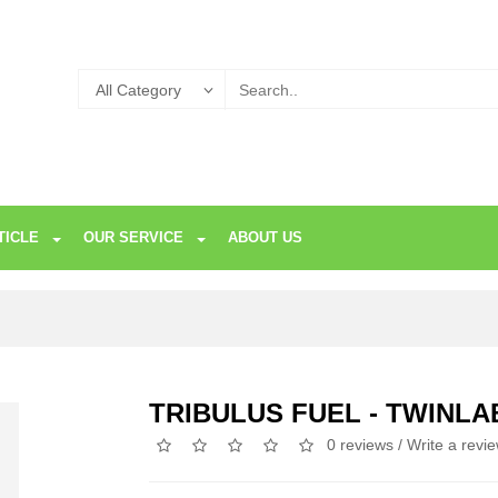
TICLE
OUR SERVICE
ABOUT US
TRIBULUS FUEL - TWINLA
0 reviews
/
Write a revi