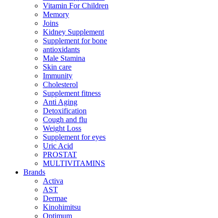
Vitamin For Children
Memory
Joins
Kidney Supplement
Supplement for bone
antioxidants
Male Stamina
Skin care
Immunity
Cholesterol
Supplement fitness
Anti Aging
Detoxification
Cough and flu
Weight Loss
Supplement for eyes
Uric Acid
PROSTAT
MULTIVITAMINS
Brands
Activa
AST
Dermae
Kinohimitsu
Optimum