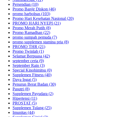
Persendian (10)
Promo Banjir Diskon (46)
promo harbolnas (103)
Promo Hari Kesehatan Nasional (20)
PROMO HARI NYEPI (21)
Promo Merah Putih (8)
Promo Ramadhan (22)
promo sumpah pemuda (7)
promo supplemen stamina pria (8)
PROMO THR (21)
Promo Twinlab (1)
Selamat Berpuasa (42)
september ceria (9)
September Rain (3)
Special Kinohimitsu (0)
Supplemen Fitness (40)
Daya Ingat (5)
Penurun Berat Badan (30)
Pasutri (8)
Supplemen Payudara (2)
Hipertensi (11)
PROSTAT (5)
Supplemen Tulang (25)
Imunitas (44)