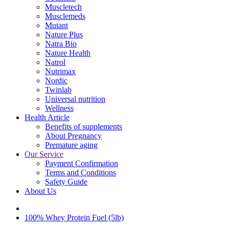
Muscletech
Musclemeds
Mutant
Nature Plus
Natra Bio
Nature Health
Natrol
Nutrimax
Nordic
Twinlab
Universal nutrition
Wellness
Health Article
Benefits of supplements
About Pregnancy
Premature aging
Our Service
Payment Confirmation
Terms and Conditions
Safety Guide
About Us
100% Whey Protein Fuel (5lb)