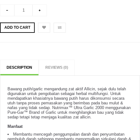
ADD TO CART
DESCRIPTION
REVIEWS (0)
Bawang putih/garlic mengandung zat aktif Allicin, sejak dulu telah
digunakan untuk pengobatan sebagai herbal multifungsi. Untuk
mendapatkan khasiatnya bawang putih harus dikonsumsi secara
utuh tanpa proses pemasakan yang berimbas pada bau mulut &
nafas yang tidak sedap. Nutrimax™ Ultra Garlic 2000 menggunakan
Pure-Gar™ Brand of Garlic untuk menghilangkan bau yang tidak
sedap tetapi tetap menjaga kualitas zat allicin.
Manfaat
Membantu mencegah penggumpalan darah dan penyumbatan
pembuluh darah sehingga membantu menormalkan sirkulasi darah &