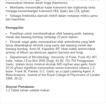
menurunkan tekanan darah tinggi (hipertensi).
Membantu menormalkan kadar kolesterol dan trigliserida serta
menjaga keseimbangan kolesterol HDL (baik) dan LDL (jahat)
Sebagai Antibiotika alamiah efektif dalam melawan infeksi jamur
dan keputihan.
Keunggulan
Penelitian untuk membandingkan efek bawang putih, bawang
merah dan bawang bombay terhadap 23 jenis bakteri.
Ekstrak segar garlic menunjukkan efek antimikroba yang lebih
besar dibandingkan ekstrak yang sama dari bawang merah dan
bawang bombay. Amin M, Kapadnis BP. Heat stable antimicrobial
activity of Allium ascalonicum against bacteria and fungi.
Departement of Microbiology, University of Pune, Pune 411 007,
India. Indian J Exp Biol 2005 (Aug); 43 (8): 751-754 Penggunaan
Garlic, (dalam dosis minimal ekstrak 600 mg/hari atau garlic fresh
10-20 g/hari) signifikan menurunkan serum kolesterol selama 1-3
bulan. Frank M. Painter, D.C. Garlic as a Lipid Lowering Agent. A
Meta-Analysis. Journal of the Royal College of Physicians of London
1994; 28 (1)
Anjuran Pemakaian
1-2 Tablet sehari setelah makan