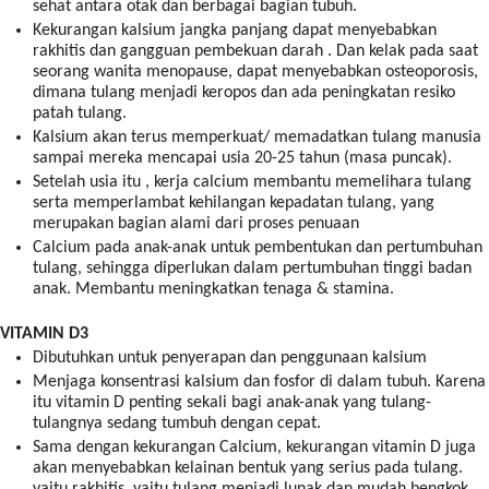
sehat antara otak dan berbagai bagian tubuh.
Kekurangan kalsium jangka panjang dapat menyebabkan
rakhitis dan gangguan pembekuan darah . Dan kelak pada saat
seorang wanita menopause, dapat menyebabkan osteoporosis,
dimana tulang menjadi keropos dan ada peningkatan resiko
patah tulang.
Kalsium akan terus memperkuat/ memadatkan tulang manusia
sampai mereka mencapai usia 20-25 tahun (masa puncak).
Setelah usia itu , kerja calcium membantu memelihara tulang
serta memperlambat kehilangan kepadatan tulang, yang
merupakan bagian alami dari proses penuaan
Calcium pada anak-anak untuk pembentukan dan pertumbuhan
tulang, sehingga diperlukan dalam pertumbuhan tinggi badan
anak. Membantu meningkatkan tenaga & stamina.
VITAMIN D3
Dibutuhkan untuk penyerapan dan penggunaan kalsium
Menjaga konsentrasi kalsium dan fosfor di dalam tubuh. Karena
itu vitamin D penting sekali bagi anak-anak yang tulang-
tulangnya sedang tumbuh dengan cepat.
Sama dengan kekurangan Calcium, kekurangan vitamin D juga
akan menyebabkan kelainan bentuk yang serius pada tulang.
yaitu rakhitis, yaitu tulang menjadi lunak dan mudah bengkok.